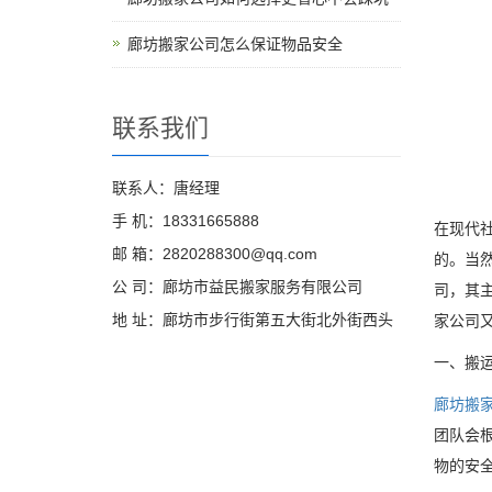
廊坊搬家公司怎么保证物品安全
联系我们
联系人：唐经理
手 机：18331665888
在现代
邮 箱：2820288300@qq.com
的。当
公 司：廊坊市益民搬家服务有限公司
司，其
地 址：廊坊市步行街第五大街北外街西头
家公司
一、搬
廊坊搬
团队会
物的安