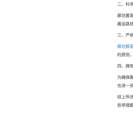
二、科
廊坊搬
搬运路
三、严
廊坊搬
的原则
四、拥
为确保
也进一
综上所
些举措